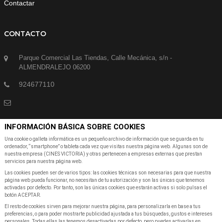
Contactar
CONTACTO
Parque Comercial Las Tiendas, Calle Mecánica, s/n -
ALMENDRALEJO 06200
924677110
INFORMACIÓN BÁSICA SOBRE COOKIES
SUSCRÍBETE A NUESTRA NEWSLETTER
Una cookie o galleta informática es un pequeño archivo de información que se guarda en tu
ordenador, “smartphone” o tableta cada vez que visitas nuestra página web. Algunas son de
nuestra empresa (CINES VICTORIA) y otras pertenecen a empresas externas que prestan
Suscribete a nuestra Newsletter para recibir las últimas noticias y ofertas
servicios para nuestra página web.
Las cookies pueden ser de varios tipos: las cookies técnicas son necesarias para que nuestra
página web pueda funcionar, no necesitan de tu autorización y son las únicas que tenemos
activadas por defecto. Por tanto, son las únicas cookies que estarán activas si solo pulsas el
botón ACEPTAR.
El resto de cookies sirven para mejorar nuestra página, para personalizarla en base a tus
preferencias, o para poder mostrarte publicidad ajustada a tus búsquedas, gustos e intereses
SUSCRIBIR A NEWSLETTER
personales. Todas ellas las tenemos desactivadas por defecto, pero puedes activarlas en