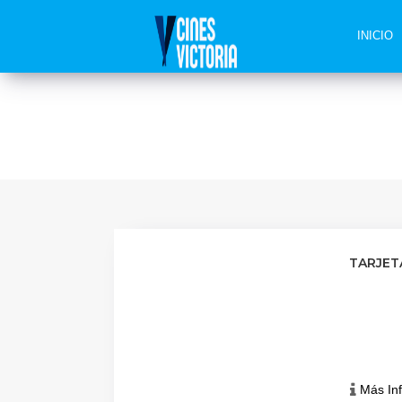
INICIO
TARJET
Más In