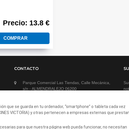
Precio: 13.8 €
COMPRAR
CONTACTO
SU
Parque Comercial Las Tiendas, Calle Mecánica,
Sus
s/n - ALMENDRALEJO 06200
not
924677110
ción que se guarda en tu ordenador, “smartphone” o tableta cada vez
(CINES VICTORIA) y otras pertenecen a empresas externas que presta
necesarias para que nuestra página web pueda funcionar, no necesitan